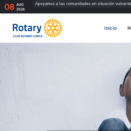
Apoyamos a las comunidades en situación vulnera
08
AUG
2026
Inicio
N