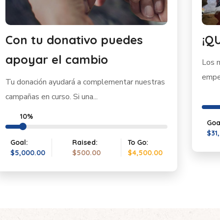
Con tu donativo puedes
¡Q
apoyar el cambio
Los m
empez
Tu donación ayudará a complementar nuestras
campañas en curso. Si una...
10%
Goa
$31
Goal:
Raised:
To Go:
$5,000.00
$500.00
$4,500.00