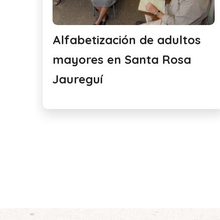
Alfabetización de adultos
mayores en Santa Rosa
río
Jaureguí
100%
 Go:
0